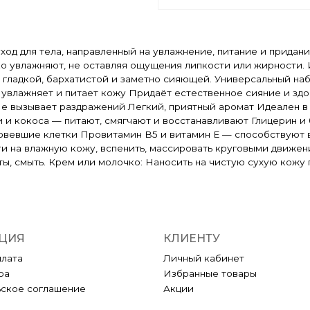
уход для тела, направленный на увлажнение, питание и прида
о увлажняют, не оставляя ощущения липкости или жирности. И
гладкой, бархатистой и заметно сияющей. Универсальный набо
увлажняет и питает кожу Придаёт естественное сияние и здо
е вызывает раздражений Легкий, приятный аромат Идеален в 
и и кокоса — питают, смягчают и восстанавливают Глицерин 
овевшие клетки Провитамин B5 и витамин E — способствуют 
 на влажную кожу, вспенить, массировать круговыми движениям
ты, смыть. Крем или молочко: Наносить на чистую сухую кож
ЦИЯ
КЛИЕНТУ
плата
Личный кабинет
ра
Избранные товары
ьское соглашение
Акции