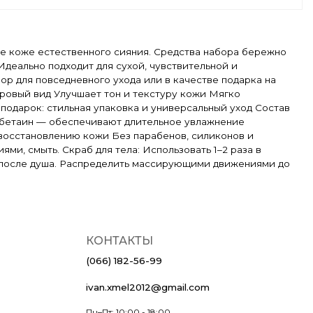
ние коже естественного сияния. Средства набора бережно
деально подходит для сухой, чувствительной и
р для повседневного ухода или в качестве подарка на
ровый вид Улучшает тон и текстуру кожи Мягко
подарок: стильная упаковка и универсальный уход Состав
и бетаин — обеспечивают длительное увлажнение
восстановлению кожи Без парабенов, силиконов и
и, смыть. Скраб для тела: Использовать 1–2 раза в
у после душа. Распределить массирующими движениями до
КОНТАКТЫ
(066) 182-56-99
ivan.xmel2012@gmail.com
Пн–Пт: 10:00 - 18:00