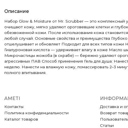
Описание
Набор Glow & Moisture от Mr. Scrubber — это комплексный 
очищают кожу, мягко удаляют ороговевшие клетки и глубок
обезвоженной кожи. После использования кожа становится 
любой случай. Основные свойства и преимущества Глубоко 
отшелушивает и обновляет Подходит для всех типов кожи Н
Гиалуроновая кислота — удерживает влагу в коже Масло ш
Микрочастицы жожоба (в скрабе) — бережно удаляют орог
агрессивных ПАВ Способ применения Гель для душа: Нанести
неделю. Нанести на влажную кожу, помассировать 2–3 мину
полного впитывания.
AMETI
ИНФОРМА
Контакты
Доставка и о
Политика конфиденциальности
Возврат това
Каталог товаров
Пользовател
Статьи