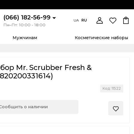
(066) 182-56-99
UA
RU
Пн–Пт: 10:00 - 18:00
Мужчинам
Косметические наборы
ор Mr. Scrubber Fresh &
4820200331614)
Код: 11522
Сообщить о наличии