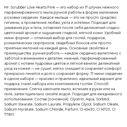
Mr. Scrubber Love Hearts Pink — это набор из 17 штучек нежного
парфюмированного мыла ручной работы в форме маленьких
розовых сердечек. Каждое мыльце — это не просто средство
гигиены, а проявление любви, уюта и эстетики. Подходит для
умывания рук и тела, оставляет после себя деликатный сладко-
цветочный аромат и ощущение гладкой, мягкой кожи. Удобный
мини-формат — отличный выбор для гостей, подарков,
романтических сюрпризов, свадебных боксов или просто
приятных мелочей на каждый день. Основные свойства и
преимущества: ручная работа — каждое сердечко вылеплено с
заботой и вниманием к деталям; нежный, парфюмированный
аромат с нотами пудровых цветов и лёгкой ванили; деликатный
уход за кожей — не сушит, мягко очищает и сохраняет комфорт;
прекрасно пенится и долго сохраняет форму; 17 мини-сердечек
в одном наборе — красиво и практично; идеальный вариант для
подарка, travel-набора или комплимента гостям. Способ
применения: Слегка намочите мыло, вспеньте в руках или на
теле, затем тщательно смойте водой. Подходит для ежедневного
использования. Состав (основной): Glycerin, Aqua, Sorbitol,
Sodium Stearate, Sodium Laurate, Propylene Glycol, Sodium Oleate,
Sodium Myristate, Sodium Chloride, Parfum, CI 45430, CI 14720, CI
77891.