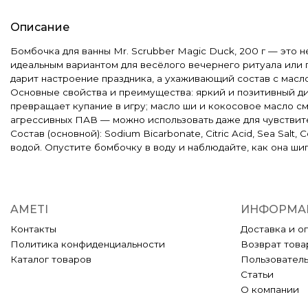
Описание
Бомбочка для ванны Mr. Scrubber Magic Duck, 200 г — это 
идеальным вариантом для весёлого вечернего ритуала или п
дарит настроение праздника, а ухаживающий состав с масл
Основные свойства и преимущества: яркий и позитивный ди
превращает купание в игру; масло ши и кокосовое масло с
агрессивных ПАВ — можно использовать даже для чувствите
Состав (основной): Sodium Bicarbonate, Citric Acid, Sea Salt,
водой. Опустите бомбочку в воду и наблюдайте, как она ши
AMETI
ИНФОРМА
Контакты
Доставка и о
Политика конфиденциальности
Возврат това
Каталог товаров
Пользовател
Статьи
О компании