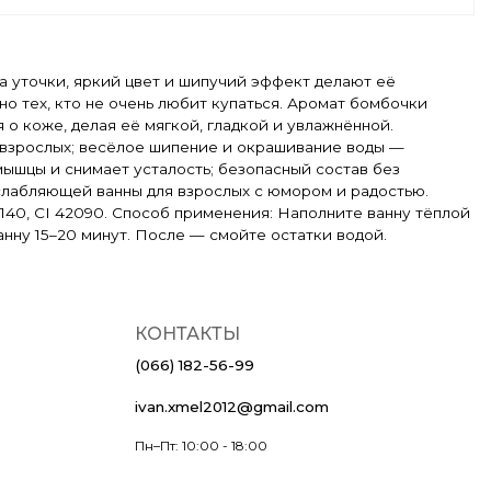
ма уточки, яркий цвет и шипучий эффект делают её
но тех, кто не очень любит купаться. Аромат бомбочки
о коже, делая её мягкой, гладкой и увлажнённой.
 взрослых; весёлое шипение и окрашивание воды —
мышцы и снимает усталость; безопасный состав без
слабляющей ванны для взрослых с юмором и радостью.
CI 19140, CI 42090. Способ применения: Наполните ванну тёплой
анну 15–20 минут. После — смойте остатки водой.
КОНТАКТЫ
(066) 182-56-99
ivan.xmel2012@gmail.com
Пн–Пт: 10:00 - 18:00