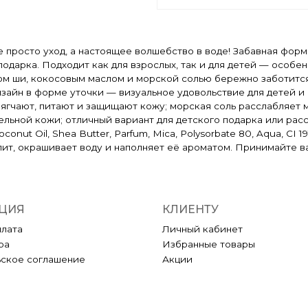
не просто уход, а настоящее волшебство в воде! Забавная фор
одарка. Подходит как для взрослых, так и для детей — особен
ом ши, кокосовым маслом и морской солью бережно заботится 
зайн в форме уточки — визуальное удовольствие для детей и
мягчают, питают и защищают кожу; морская соль расслабляет 
льной кожи; отличный вариант для детского подарка или рас
 Coconut Oil, Shea Butter, Parfum, Mica, Polysorbate 80, Aqua, 
пит, окрашивает воду и наполняет её ароматом. Принимайте в
ЦИЯ
КЛИЕНТУ
плата
Личный кабинет
ра
Избранные товары
ьское соглашение
Акции