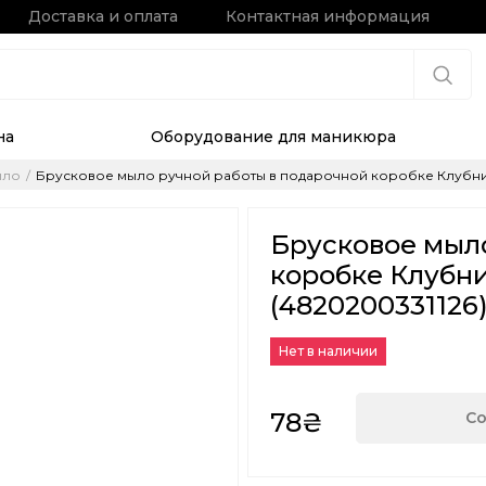
Доставка и оплата
Контактная информация
на
Оборудование для маникюра
ыло
Брусковое мыло ручной работы в подарочной коробке Клубника-с
Брусковое мыл
коробке Клубник
(4820200331126
Нет в наличии
78₴
Со