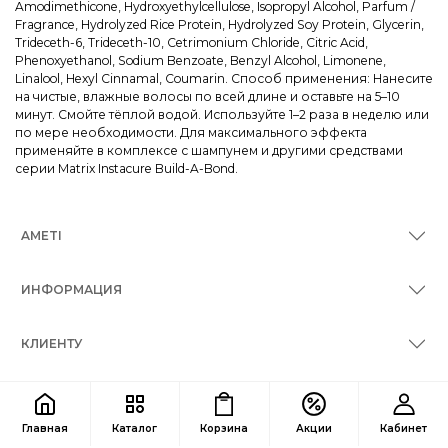
Amodimethicone, Hydroxyethylcellulose, Isopropyl Alcohol, Parfum /
Fragrance, Hydrolyzed Rice Protein, Hydrolyzed Soy Protein, Glycerin,
Trideceth-6, Trideceth-10, Cetrimonium Chloride, Citric Acid,
Phenoxyethanol, Sodium Benzoate, Benzyl Alcohol, Limonene,
Linalool, Hexyl Cinnamal, Coumarin. Способ применения: Нанесите
на чистые, влажные волосы по всей длине и оставьте на 5–10
минут. Смойте тёплой водой. Используйте 1–2 раза в неделю или
по мере необходимости. Для максимального эффекта
применяйте в комплексе с шампунем и другими средствами
серии Matrix Instacure Build-A-Bond.
AMETI
ИНФОРМАЦИЯ
КЛИЕНТУ
КОНТАКТЫ
Главная
Каталог
Корзина
Акции
Кабинет