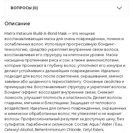
ВОПРОСЫ (0)
Описание
Matrix Instacure Build-A-Bond Mask — это мощная
восстанавливающая маска для очень повреждённых, ломких и
ослабленных волос. Используя прогрессивную бондинг-
технологию, средство укрепляет внутренние связи волоса,
восстанавливая его структуру на клеточном уровне. Маска
насыщена протеинами риса и сои, а также аминокислотами,
которые проникают в глубину волос, уплотняют его изнутри и
делают устойчивым к дальнейшим повреждениям. Идеально
подходит для волос после осветления, окрашивания, хімічної
завивки або щоденного термостайлінгу. Основные свойства и
преимущества: Восстанавливает структуру и укрепляет волосы;
Бондинг-эффект: воссоздаёт внутренние связи; Снижает
ломкость, улучшает плотность и эластичность; Делает волосы
гладкими, мягкими и блестящими; Защищает от теплового
воздействия; Идеальна для сильно повреждённых, окрашенных
и химически обработанных волос; Не утяжеляет и не жирнит
волосы; Профессиональный результат за доступную цену; Без
сульфатов, парабенов и силиконов. Состав: Aqua / Water / Eau,
Cetearyl Alcohol, Behentrimonium Chloride, Cetyl Esters,