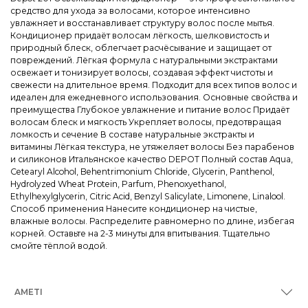
средство для ухода за волосами, которое интенсивно
увлажняет и восстанавливает структуру волос после мытья.
Кондиционер придаёт волосам лёгкость, шелковистость и
природный блеск, облегчает расчёсывание и защищает от
повреждений. Лёгкая формула с натуральными экстрактами
освежает и тонизирует волосы, создавая эффект чистоты и
свежести на длительное время. Подходит для всех типов волос и
идеален для ежедневного использования. Основные свойства и
преимущества Глубокое увлажнение и питание волос Придаёт
волосам блеск и мягкость Укрепляет волосы, предотвращая
ломкость и сечение В составе натуральные экстракты и
витамины Лёгкая текстура, не утяжеляет волосы Без парабенов
и силиконов Итальянское качество DEPOT Полный состав Aqua,
Cetearyl Alcohol, Behentrimonium Chloride, Glycerin, Panthenol,
Hydrolyzed Wheat Protein, Parfum, Phenoxyethanol,
Ethylhexylglycerin, Citric Acid, Benzyl Salicylate, Limonene, Linalool.
Способ применения Нанесите кондиционер на чистые,
влажные волосы. Распределите равномерно по длине, избегая
корней. Оставьте на 2-3 минуты для впитывания. Тщательно
смойте тёплой водой.
AMETI