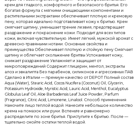
крем для гладкого, комфортного и безопасного бритья. Его
богатая формула с мягкими очищающими компонентами и
растительными экстрактами обеспечивает плотную и кремовую
пену, которая идеально подготавливает кожу к бритью. Крем
смягчает щетину, уменьшает трение лезвия, предотвращает
раздражение и покраснение кожи. Подходит для всех типов
кожи, включая чувствительную. Имеет лёгкий, мужской аромат с
древесно-травяными нотами. Основные свойства и
преимущества Обеспечивает плотную и стойкую пену Смягчает
щетину и облегчает скольжение бритвы Успокаивает кожу,
снижает раздражение Увлажняет и защищает от
микроповреждений Содержит глицерин, ментол, экстракты
алоэ и эвкалипта Без парабенов, силиконов и агрессивных ПАВ
Сделано в Италии — премиум-качество от DEPOT Полный состав
Aqua (Water), Stearic Acid, Cocos Nucifera (Coconut) Oil, Glycerin,
Potassium Hydroxide, Myristic Acid, Lauric Acid, Menthol, Eucalyptus
Globulus Leaf Oil, Aloe Barbadensis Leaf Juice Powder, Parfum
(Fragrance), Citric Acid, Limonene, Linalool. Способ применения
Намочите лицо теплой водой. Нанесите небольшое количество
крема на помазок или руки. Вспеньте и равномерно
распределите по зоне бритья. Приступите к бритью. После —
тщательно смойте остатки теплой водой.