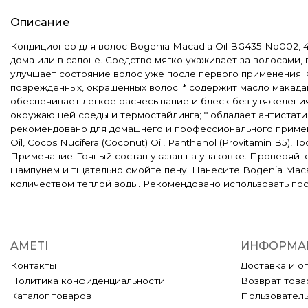
Описание
Кондиционер для волос Bogenia Macadia Oil BG435 No002,
дома или в салоне. Средство мягко ухаживает за волосами,
улучшает состояние волос уже после первого применения. О
поврежденных, окрашенных волос; * содержит масло макадами
обеспечивает легкое расчесывание и блеск без утяжеления;
окружающей среды и термостайлинга; * обладает антистати
рекомендовано для домашнего и профессионального применения
Oil, Cocos Nucifera (Coconut) Oil, Panthenol (Provitamin B5), Toc
Примечание: Точный состав указан на упаковке. Проверяй
шампунем и тщательно смойте пену. Нанесите Bogenia Macad
количеством теплой воды. Рекомендовано использовать пос
AMETI
ИНФОРМА
Контакты
Доставка и о
Политика конфиденциальности
Возврат това
Каталог товаров
Пользовател