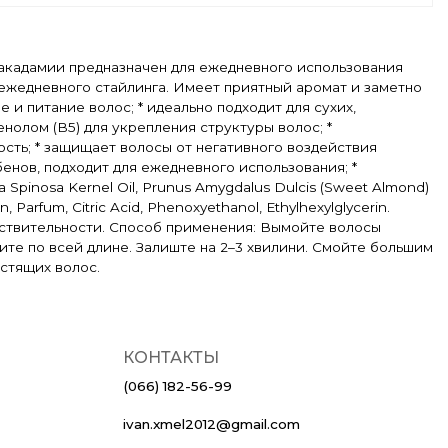
акадамии предназначен для ежедневного использования
и ежедневного стайлинга. Имеет приятный аромат и заметно
и питание волос; * идеально подходит для сухих,
нолом (B5) для укрепления структуры волос; *
ость; * защищает волосы от негативного воздействия
енов, подходит для ежедневного использования; *
 Spinosa Kernel Oil, Prunus Amygdalus Dulcis (Sweet Almond)
n, Parfum, Citric Acid, Phenoxyethanol, Ethylhexylglycerin.
вствительности. Способ применения: Вымойте волосы
ите по всей длине. Залиште на 2–3 хвилини. Смойте большим
стящих волос.
КОНТАКТЫ
(066) 182-56-99
ivan.xmel2012@gmail.com