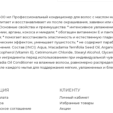
 400 мл Профессиональный кондиционер для волос с маслом м
 питает и восстанавливает их после окрашивания, завивки ил
сновные свойства и преимущества: * интенсивное увлажнение 
и, арганы, кокоса и миндаля; * обогащен витамином E и панте
 * помогает восстановить эластичность и естественную гладк
ческим эффектом, уменьшает пушистость; * не содержит параб
. Состав (INCI): Aqua, Macadamia Ternifolia Seed Oil, Argania
opherol (Vitamin E), Cetrimonium Chloride, Stearyl Alcohol, Glyceri
те ингредиенты перед использованием при индивидуальной чу
ia Oil Conditioner на влажные волосы, равномерно распредел
ле каждого мытья для поддержания мягких, увлажненных и бле
ЦИЯ
КЛИЕНТУ
плата
Личный кабинет
ра
Избранные товары
ьское соглашение
Акции