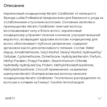
Описание
Кератиновый кондиционер Keratin Conditioner от немецкого
бренда Luxliss Professional предназначен для бережного ухода за
ослабленными и тусклыми волосами. Основные свойства и
преимущества: Keratin Conditioner смягчает волосы;
восстанавливает силу и блеск волос; кератиновый
кондиционер устраняет сечение кончиков; улучшает внешний
вид волос; возвращает здоровье волосам; кондиционер для
волос обеспечивает глубокое увлажнение; содержит
аргановое масло для интенсивного питания. Состав: Water
(Aqua), Amodimethicone, Cetyl Alcohol, Stearyl Alcohol, Hydroxyethyl
Cellulose, Cyclomethicone, Dimethicone, Hydrolyzed Keratin, Parfum,
Methyl Paraben, Propyl Paraben, Steartrimonium Chloride,
Hydrotedly Hydrolyzed Soy Protein, Methylchloroisothiazolinone,
Methylisothiazolinone. Способ применения: на вымытые
шампунем Keratin Shampoo влажные волосы нанесите
кондиционер Keratin Conditioner. Постепенно распределите по
волосам и оставьте на 5 минут. Смойте теплой водой.
AMETI