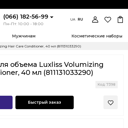
(066) 182-56-99
UA
RU
Пн–Пт: 10:00 - 18:00
Мужчинам
Косметические наборы
g Hair Care Conditioner, 40 мл (811131033290)
я объема Luxliss Volumizing
ioner, 40 мл (811131033290)
Код: 7398
Быстрый заказ