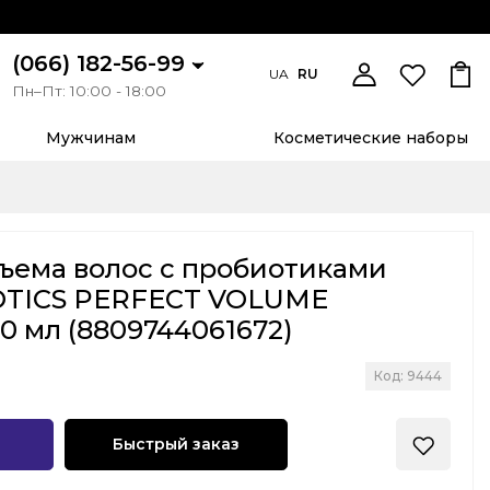
(066) 182-56-99
UA
RU
Пн–Пт: 10:00 - 18:00
Мужчинам
Косметические наборы
ъема волос с пробиотиками
IOTICS PERFECT VOLUME
 мл (8809744061672)
Код: 9444
Быстрый заказ