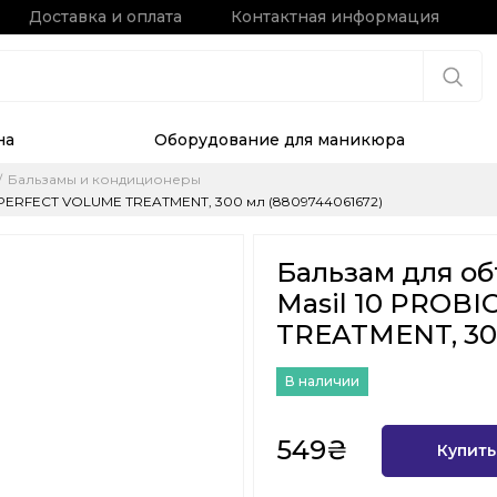
Доставка и оплата
Контактная информация
на
Оборудование для маникюра
Бальзамы и кондиционеры
 PERFECT VOLUME TREATMENT, 300 мл (8809744061672)
Бальзам для об
Masil 10 PROB
TREATMENT, 300
В наличии
549₴
Купить