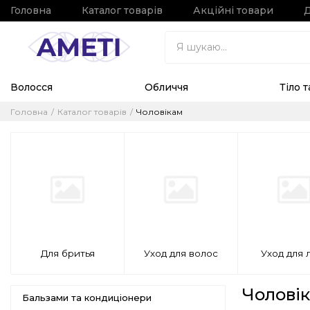
Головна
Каталог товарів
Акційні товари
Д
Волосся
Обличчя
Тіло 
Головна
Каталог товарів
Чоловікам
Для бритья
Уход для волос
Уход для 
Чолові
Бальзами та кондиціонери