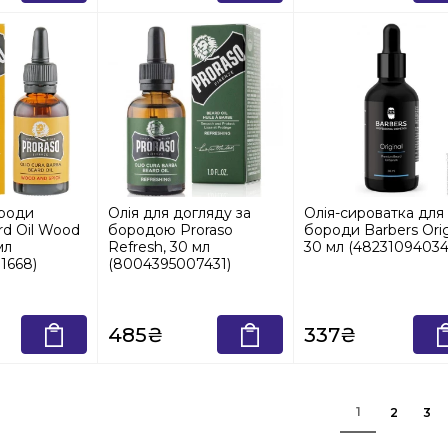
ороди
Олія для догляду за
Олія-сироватка для
rd Oil Wood
бородою Proraso
бороди Barbers Orig
мл
Refresh, 30 мл
30 мл (48231094034
1668)
(8004395007431)
485₴
337₴
1
2
3