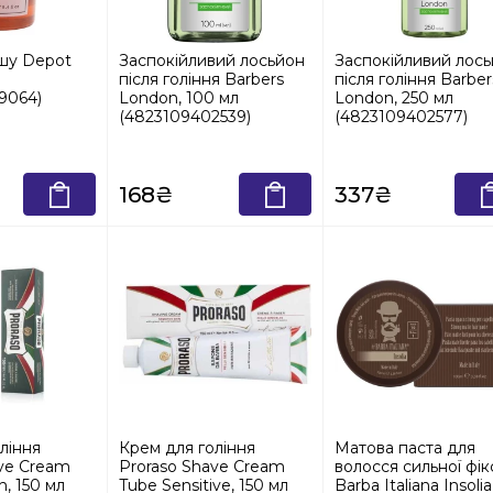
ушу Depot
Заспокійливий лосьйон
Заспокійливий лос
після гоління Barbers
після гоління Barber
9064)
London, 100 мл
London, 250 мл
(4823109402539)
(4823109402577)
168₴
337₴
ління
Крем для гоління
Матова паста для
ve Cream
Proraso Shave Cream
волосся сильної фікс
h, 150 мл
Tube Sensitive, 150 мл
Barba Italiana Insolia