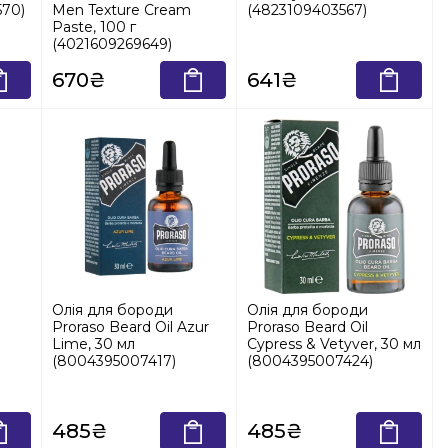
570)
Men Texture Cream
(4823109403567)
Paste, 100 г
(4021609269649)
670₴
641₴
Олія для бороди
Олія для бороди
Proraso Beard Oil Azur
Proraso Beard Oil
Lime, 30 мл
Cypress & Vetyver, 30 мл
(8004395007417)
(8004395007424)
485₴
485₴