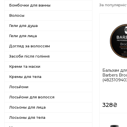
За популярні
Бомбочки для ванны
Волосы
Гели для душа
Гели для лица
Догляд за волоссям
Засоби після гоління
Креми та маски
Бальзам дл
Barbers Broo
Кремы для тела
(482310940
Лосьйони
Лосьйони для волосся
328₴
Лосьоны для лица
Лосьоны для тела