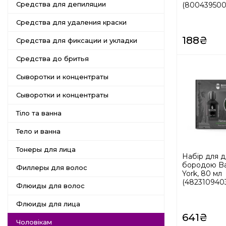
Средства для депиляции
(800439500
Средства для удаления краски
188₴
Средства для фиксации и укладки
Средства до бритья
Сыворотки и концентраты
Сыворотки и концентраты
Тіло та ванна
Тело и ванна
Тонеры для лица
Набір для д
бородою Ba
Филлеры для волос
York, 80 мл
(4823109403
Флюиды для волос
Флюиды для лица
641₴
Чоловікам