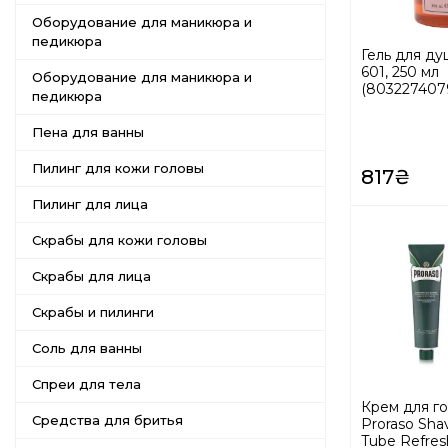
Оборудование для маникюра и
педикюра
Гель для д
601, 250 мл
Оборудование для маникюра и
(803227407
педикюра
Пена для ванны
Пилинг для кожи головы
817₴
Пилинг для лица
Скрабы для кожи головы
Скрабы для лица
Скрабы и пилинги
Соль для ванны
Спреи для тела
Крем для го
Средства для бритья
Proraso Sha
Tube Refres