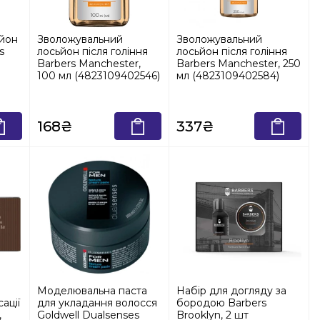
ьйон
Зволожувальний
Зволожувальний
s
лосьйон після гоління
лосьйон після гоління
Barbers Manchester,
Barbers Manchester, 250
100 мл (4823109402546)
мл (4823109402584)
168₴
337₴
Моделювальна паста
Набір для догляду за
ації
для укладання волосся
бородою Barbers
,
Goldwell Dualsenses
Brooklyn, 2 шт