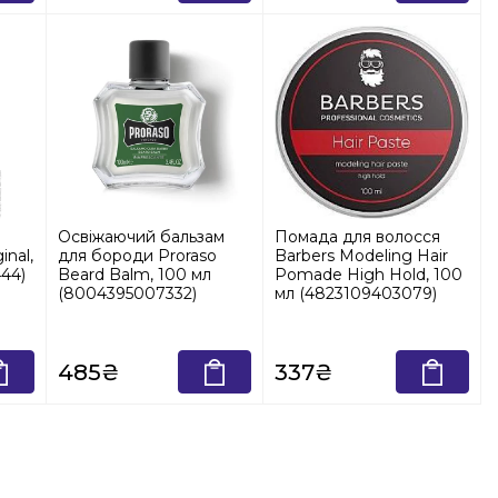
Освіжаючий бальзам
Помада для волосся
inal,
для бороди Proraso
Barbers Modeling Hair
44)
Beard Balm, 100 мл
Pomade High Hold, 100
(8004395007332)
мл (4823109403079)
485₴
337₴