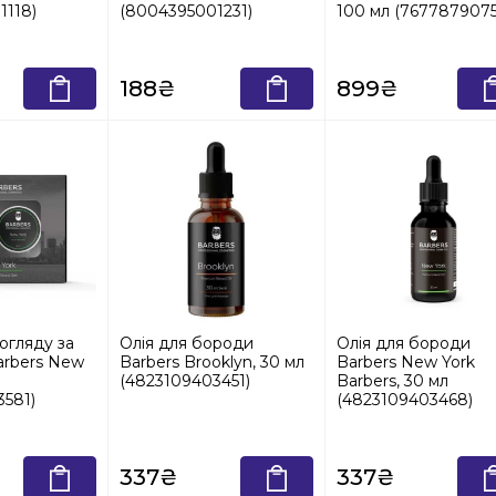
1118)
(8004395001231)
100 мл (767787907
188₴
899₴
огляду за
Олія для бороди
Олія для бороди
rbers New
Barbers Brooklyn, 30 мл
Barbers New York
(4823109403451)
Barbers, 30 мл
581)
(4823109403468)
337₴
337₴