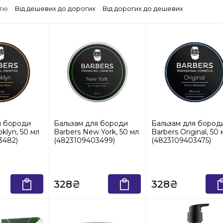
стю
Від дешевих до дорогих
Від дорогих до дешевих
я бороди
Бальзам для бороди
Бальзам для бород
klyn, 50 мл
Barbers New York, 50 мл
Barbers Original, 50 
3482)
(4823109403499)
(4823109403475)
328₴
328₴