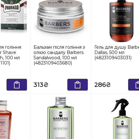
ля гоління
Бальзам після гоління з
Гель для душу Barb
er Shave
олією сандалу Barbers
Dallas, 500 мл
h, 100 мл
Sandalwood, 100 мл
(4823109403031)
1101)
(4823109403680)
313₴
286₴