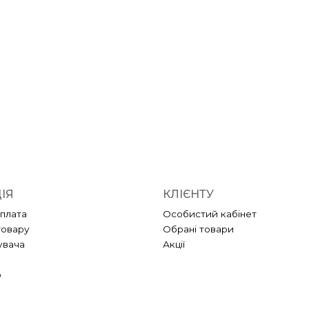
ІЯ
КЛІЄНТУ
оплата
Особистий кабінет
товару
Обрані товари
увача
Акції
ю