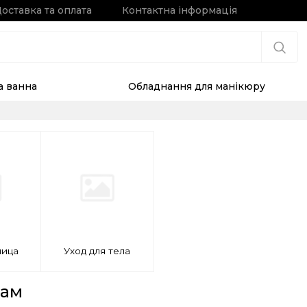
оставка та оплата
Контактна інформація
та ванна
Обладнання для манікюру
лица
Уход для тела
кам