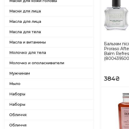
Маски для кожи головы
Маски для лица
Масла для лица
Масла для тела
Масла и витамины
Бальзам піс
Proraso Aft
Молочко для тела
Balm Refres
(800439500
Молочко и ополаскиватели
Мужчинам
384₴
Мыло
Наборы
Наборы
Обличчя
Обличчя