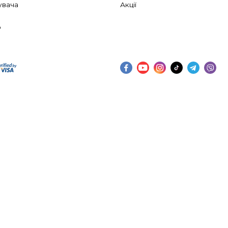
увача
Акції
ю