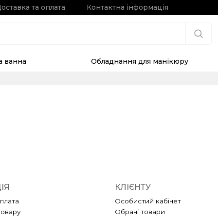
оставка та оплата
Контактна інформація
та ванна
Обладнання для манікюру
ІЯ
КЛІЄНТУ
оплата
Особистий кабінет
товару
Обрані товари