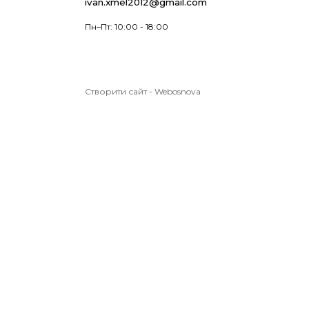
ivan.xmel2012@gmail.com
Пн–Пт: 10:00 - 18:00
Створити сайт
-
Webosnova