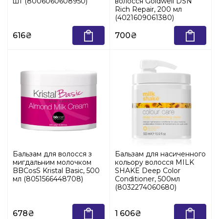
шт (8006060608950)
волосся Goldwell DSN
Rich Repair, 200 мл
(4021609061380)
616₴
700₴
Бальзам для волосся з
Бальзам для насиченного
мигдальним молочком
кольору волосся MILK
BBCosS Kristal Basic, 500
SHAKE Deep Color
мл (8051566448708)
Conditioner, 500мл
(8032274060680)
678₴
1 606₴