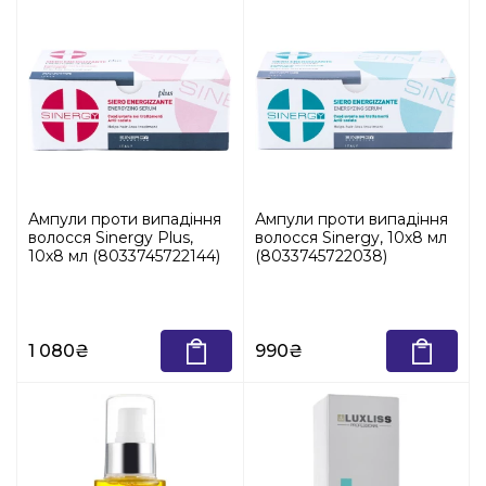
Ампули проти випадіння
Ампули проти випадіння
волосся Sinergy Plus,
волосся Sinergy, 10х8 мл
10х8 мл (8033745722144)
(8033745722038)
1 080₴
990₴