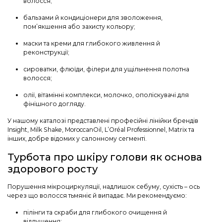
волосся;
бальзами й кондиціонери для зволоження,
пом’якшення або захисту кольору;
маски та креми для глибокого живлення й
реконструкції;
сироватки, флюїди, філери для ущільнення полотна
волосся;
олії, вітамінні комплекси, молочко, ополіскувачі для
фінішного догляду.
У нашому каталозі представлені професійні лінійки брендів
Insight, Milk Shake, MoroccanOil, L’Oréal Professionnel, Matrix та
інших, добре відомих у салонному сегменті.
Турбота про шкіру голови як основа
здорового росту
Порушення мікроциркуляції, надлишок себуму, сухість – ось
через що волосся тьмяніє й випадає. Ми рекомендуємо:
пілінги та скраби для глибокого очищення й
відлущення;