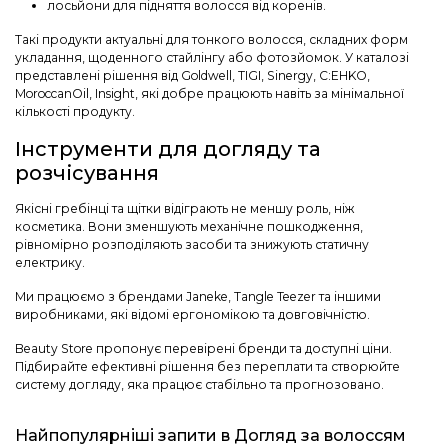
лосьйони для підняття волосся від коренів.
Такі продукти актуальні для тонкого волосся, складних форм
укладання, щоденного стайлінгу або фотозйомок. У каталозі
представлені рішення від Goldwell, TIGI, Sinergy, C:EHKO,
MoroccanOil, Insight, які добре працюють навіть за мінімальної
кількості продукту.
Інструменти для догляду та
розчісування
Якісні гребінці та щітки відіграють не меншу роль, ніж
косметика. Вони зменшують механічне пошкодження,
рівномірно розподіляють засоби та знижують статичну
електрику.
Ми працюємо з брендами Janeke, Tangle Teezer та іншими
виробниками, які відомі ергономікою та довговічністю.
Beauty Store пропонує перевірені бренди та доступні ціни.
Підбирайте ефективні рішення без переплати та створюйте
систему догляду, яка працює стабільно та прогнозовано.
Найпопулярніші запити в Догляд за волоссям