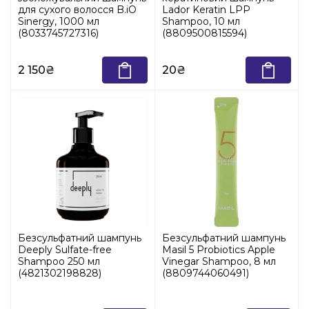
для сухого волосся B.iO
Lador Keratin LPP
Sinergy, 1000 мл
Shampoo, 10 мл
(8033745727316)
(8809500815594)
2 150₴
20₴
Безсульфатний шампунь
Безсульфатний шампунь
Deeply Sulfate-free
Masil 5 Probiotics Apple
Shampoo 250 мл
Vinegar Shampoo, 8 мл
(4821302198828)
(8809744060491)