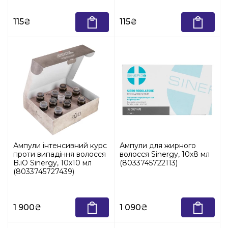
115₴
115₴
Ампули інтенсивний курс
Ампули для жирного
проти випадіння волосся
волосся Sinergy, 10х8 мл
B.iO Sinergy, 10х10 мл
(8033745722113)
(8033745727439)
1 900₴
1 090₴