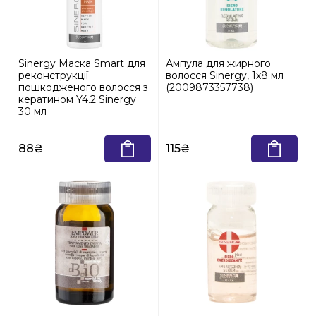
Sinergy Маска Smart для
Ампула для жирного
реконструкції
волосся Sinergy, 1х8 мл
пошкодженого волосся з
(2009873357738)
кератином Y4.2 Sinergy
30 мл
88₴
115₴