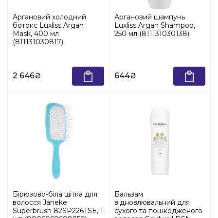
Аргановий холодний
Аргановий шампунь
ботокс Luxliss Argan
Luxliss Argan Shampoo,
Mask, 400 мл
250 мл (811131030138)
(811131030817)
2 646₴
644₴
Бірюзово-біла щітка для
Бальзам
волосся Janeke
відновлювальний для
Superbrush 82SP226TSE, 1
сухого та пошкодженого