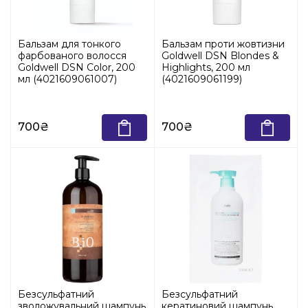
Бальзам для тонкого
Бальзам проти жовтизни
фарбованого волосся
Goldwell DSN Blondes &
Goldwell DSN Color, 200
Highlights, 200 мл
мл (4021609061007)
(4021609061199)
700₴
700₴
Безсульфатний
Безсульфатний
зволожувальний шампунь
кератиновий шампунь