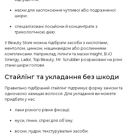
маски для заспокоєння чутливої або подразненої
шкіри;
спеціалізовані лосьйони й концентрати з
трихологічною дією.
У Beauty Store можна підібрати засоби з кислотами,
ментолом, цинком, ніацинамідом або рослинними
комплексами. Наприклад, пілінги та маски Insight,
B.iO
Sinergy, Lador, Top Beauty, Mr. Scrubber розраховані на різні
стани шкіри голови.
Стайлінг та укладання без шкоди
Правильно підібраний стайлінг підтримує форму зачіски та
одночасно захищає волосся. Для укладання ви можете
придбати у нас:
лаки різного рівня фіксації;
муси, пінки, спреї для об’єму;
воски, пудри, текстурувальні засоби;