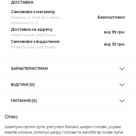
ДОСТАВКА
Самовивіз з магазину
Україна, м. Київ вул. Івана
Безкоштовно
Крамського, 9
Доставка на адресу
від 95 грн.
Нова Пошта, УкрПошта
Самовивіз з відділення
від 35 грн.
Нова Пошта, УкрПошта
ХАРАКТЕРИСТИКИ
ВІДГУКИ (0)
ПИТАННЯ (0)
Опис
Шампунь проти лупи, регулює баланс шкіри голови, усуває
мертві клітини, пілінгує шкіру голови та запобігає появі лупи.