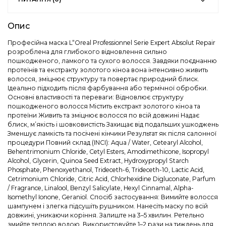
Опис
Професійна маска L“Oreal Professionnel Serie Expert Absolut Repair
розроблена для глибокого відновлення сильно
пошкодженого, ламкого та сухого волосся. Завдяки поєднанню
протеїнів та екстракту золотого кіноа вона інтенсивно живить
волосся, зміцнює структуру та повертає природний блиск.
Ідеально підходить після фарбування або термічної обробки.
Основні властивості та переваги: Відновлює структуру
пошкодженого волосся Містить екстракт золотого кіноа та
протеїни Живить та зміцнює волосся по всій довжині Надає
блиск, м’якість і шовковистість Захищає від подальших ушкоджень
Зменшує ламкість та посічені кінчики Результат як після салонної
процедури Повний склад (INCI): Aqua / Water, Cetearyl Alcohol,
Behentrimonium Chloride, Cetyl Esters, Amodimethicone, Isopropyl
Alcohol, Glycerin, Quinoa Seed Extract, Hydroxypropyl Starch
Phosphate, Phenoxyethanol, Trideceth-6, Trideceth-10, Lactic Acid,
Cetrimonium Chloride, Citric Acid, Chlorhexidine Digluconate, Parfum
/ Fragrance, Linalool, Benzyl Salicylate, Hexyl Cinnamal, Alpha-
Isomethyl Ionone, Geraniol. Спосіб застосування: Вимийте волосся
шампунем і злегка підсушіть рушником. Нанесіть маску по всій
довжині, уникаючи коріння. Залиште на 3–5 хвилин. Ретельно
змийте теплою водою. Використовуйте 1–2 рази на тиждень для