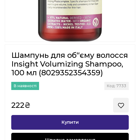
Шампунь для об“єму волосся
Insight Volumizing Shampoo,
100 мл (8029352354359)
В наявності
Код: 7733
222₴
Купити