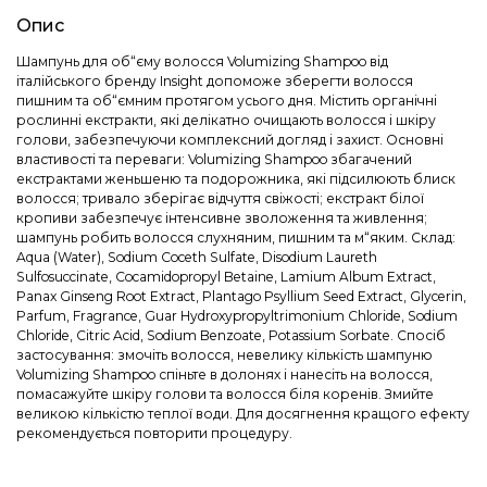
Опис
Шампунь для об“єму волосся Volumizing Shampoo від
італійського бренду Insight допоможе зберегти волосся
пишним та об“ємним протягом усього дня. Містить органічні
рослинні екстракти, які делікатно очищають волосся і шкіру
голови, забезпечуючи комплексний догляд і захист. Основні
властивості та переваги: Volumizing Shampoo збагачений
екстрактами женьшеню та подорожника, які підсилюють блиск
волосся; тривало зберігає відчуття свіжості; екстракт білої
кропиви забезпечує інтенсивне зволоження та живлення;
шампунь робить волосся слухняним, пишним та м“яким. Склад:
Aqua (Water), Sodium Coceth Sulfate, Disodium Laureth
Sulfosuccinate, Cocamidopropyl Betaine, Lamium Album Extract,
Panax Ginseng Root Extract, Plantago Psyllium Seed Extract, Glycerin,
Parfum, Fragrance, Guar Hydroxypropyltrimonium Chloride, Sodium
Chloride, Citric Acid, Sodium Benzoate, Potassium Sorbate. Спосіб
застосування: змочіть волосся, невелику кількість шампуню
Volumizing Shampoo спіньте в долонях і нанесіть на волосся,
помасажуйте шкіру голови та волосся біля коренів. Змийте
великою кількістю теплої води. Для досягнення кращого ефекту
рекомендується повторити процедуру.