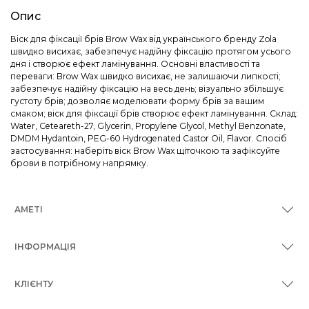
Опис
Віск для фіксації брів Brow Wax від українського бренду Zola
швидко висихає, забезпечує надійну фіксацію протягом усього
дня і створює ефект ламінування. Основні властивості та
переваги: Brow Wax швидко висихає, не залишаючи липкості;
забезпечує надійну фіксацію на весь день; візуально збільшує
густоту брів; дозволяє моделювати форму брів за вашим
смаком; віск для фіксації брів створює ефект ламінування. Склад:
Water, Ceteareth-27, Glycerin, Propylene Glycol, Methyl Benzonate,
DMDM Hydantoin, PEG-60 Hydrogenated Castor Oil, Flavor. Спосіб
застосування: наберіть віск Brow Wax щіточкою та зафіксуйте
брови в потрібному напрямку.
AMETI
ІНФОРМАЦІЯ
КЛІЄНТУ