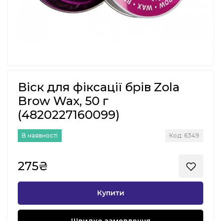
Віск для фіксації брів Zola
Brow Wax, 50 г
(4820227160099)
В наявності
Код: 6349
275₴
Купити